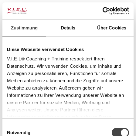
Zustimmung
Details
Über Cookies
Diese Webseite verwendet Cookies
V.I.E.L® Coaching + Training respektiert Ihren
Datenschutz. Wir verwenden Cookies, um Inhalte und
Anzeigen zu personalisieren, Funktionen für soziale
Medien anbieten zu können und die Zugriffe auf unsere
Website zu analysieren. Außerdem geben wir
Informationen zu Ihrer Verwendung unserer Website an
unsere Partner für soziale Medien, Werbung und
Analysen weiter. Unsere Partner führen diese
Informationen möglicherweise mit weiteren Daten
Reset Password
zusammen, die Sie ihnen bereitgestellt haben oder die
Einwilligungsauswahl
sie im Rahmen Ihrer Nutzung der Dienste gesammelt
Notwendig
Email