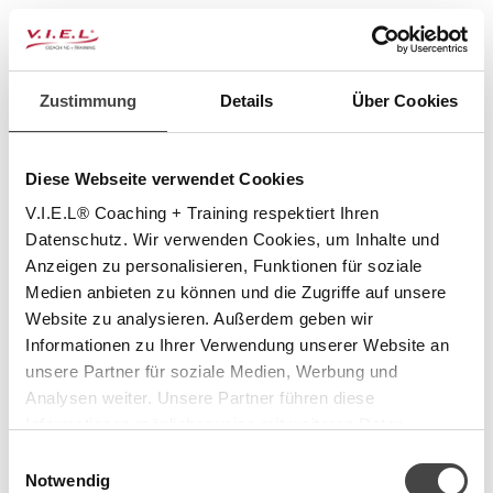
Zustimmung
Details
Über Cookies
Diese Webseite verwendet Cookies
V.I.E.L® Coaching + Training respektiert Ihren
Datenschutz. Wir verwenden Cookies, um Inhalte und
Anzeigen zu personalisieren, Funktionen für soziale
Medien anbieten zu können und die Zugriffe auf unsere
Website zu analysieren. Außerdem geben wir
Informationen zu Ihrer Verwendung unserer Website an
unsere Partner für soziale Medien, Werbung und
Update Password
Analysen weiter. Unsere Partner führen diese
Informationen möglicherweise mit weiteren Daten
Please enter your new password in the
zusammen, die Sie ihnen bereitgestellt haben oder die
Einwilligungsauswahl
field below. Make sure you are not using
sie im Rahmen Ihrer Nutzung der Dienste gesammelt
Notwendig
your current password.