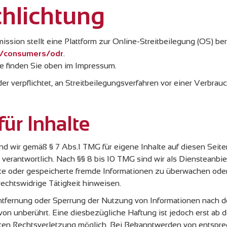
chlichtung
sion stellt eine Plattform zur Online-Streitbeilegung (OS) bere
u/consumers/odr
.
e finden Sie oben im Impressum.
oder verpflichtet, an Streitbeilegungsverfahren vor einer Verbrau
ür Inhalte
ind wir gemäß § 7 Abs.1 TMG für eigene Inhalte auf diesen Seit
erantwortlich. Nach §§ 8 bis 10 TMG sind wir als Diensteanbie
telte oder gespeicherte fremde Informationen zu überwachen o
 rechtswidrige Tätigkeit hinweisen.
ntfernung oder Sperrung der Nutzung von Informationen nach 
von unberührt. Eine diesbezügliche Haftung ist jedoch erst ab 
eten Rechtsverletzung möglich. Bei Bekanntwerden von entspr