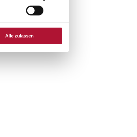
tors bzw. Erstellers.
brauch gestattet.
heberrechte Dritter
 trotzdem auf eine
nweis. Bei
Alle zulassen
ernen.