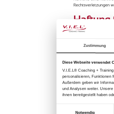
Rechtsverletzungen we
Haftung 
Unser Angebot enthält 
Deshalb können wir fü
verlinkten Seiten ist s
Zustimmung
Seiten wurden zum Zei
waren zum Zeitpunkt d
Diese Webseite verwendet 
Eine permanente inhalt
Rechtsverletzung nich
V.I.E.L® Coaching + Training
umgehend entfernen.
personalisieren, Funktionen 
Außerdem geben wir Informat
Urheberr
und Analysen weiter. Unsere
ihnen bereitgestellt haben o
Die durch die Seitenb
Einwilligungsauswahl
Urheberrecht. Die Verv
Notwendig