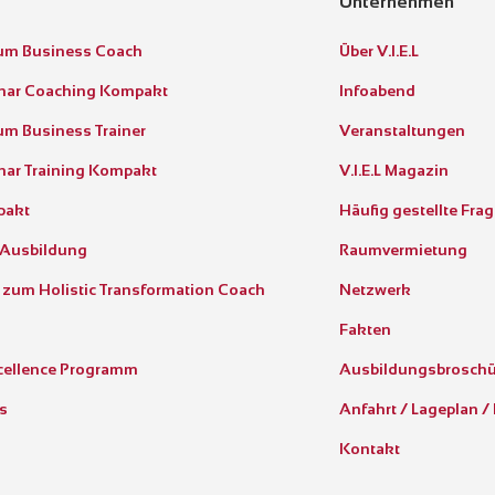
Unternehmen
um Business Coach
Über V.I.E.L
inar Coaching Kompakt
Infoabend
m Business Trainer
Veranstaltungen
nar Training Kompakt
V.I.E.L Magazin
pakt
Häufig gestellte Fra
 Ausbildung
Raumvermietung
 zum Holistic Transformation Coach
Netzwerk
Fakten
cellence Programm
Ausbildungsbrosch
s
Anfahrt / Lageplan /
Kontakt