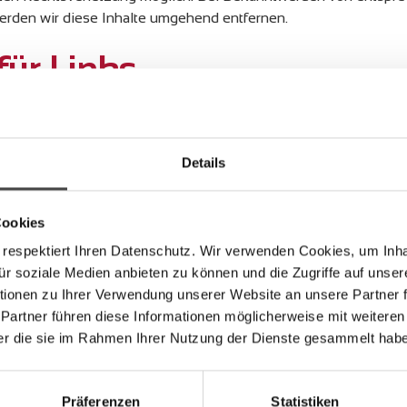
rden wir diese Inhalte umgehend entfernen.
für Links
Links zu externen Websites Dritter, auf deren Inhalte wir kein
r diese fremden Inhalte auch keine Gewähr übernehmen. Für die
tets der jeweilige Anbieter oder Betreiber der Seiten verantwortl
Details
tpunkt der Verlinkung auf mögliche Rechtsverstöße überprüft. 
er Verlinkung nicht erkennbar.
Cookies
liche Kontrolle der verlinkten Seiten ist jedoch ohne konkrete
t zumutbar. Bei Bekanntwerden von Rechtsverletzungen werden
 respektiert Ihren Datenschutz. Wir verwenden Cookies, um Inh
für soziale Medien anbieten zu können und die Zugriffe auf unser
ionen zu Ihrer Verwendung unserer Website an unsere Partner 
echt
 Partner führen diese Informationen möglicherweise mit weitere
der die sie im Rahmen Ihrer Nutzung der Dienste gesammelt hab
etreiber erstellten Inhalte und Werke auf diesen Seiten unterl
ielfältigung, Bearbeitung, Verbreitung und jede Art der Verwer
Präferenzen
Statistiken