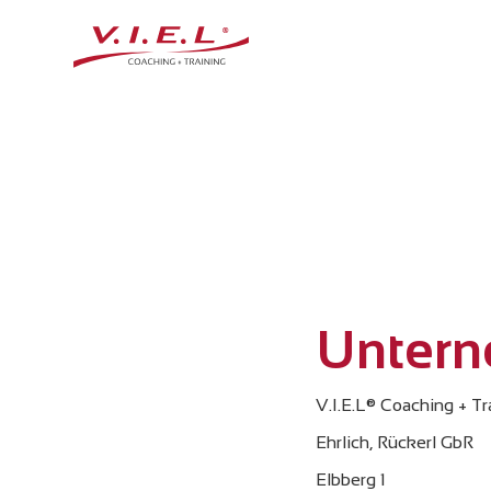
Untern
V.I.E.L® Coaching + Tr
Ehrlich, Rückerl GbR
Elbberg 1