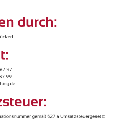
en durch:
Rückerl
t:
 87 97
 87 99
ching.de
steuer:
ikationsnummer gemäß §27 a Umsatzsteuergesetz: