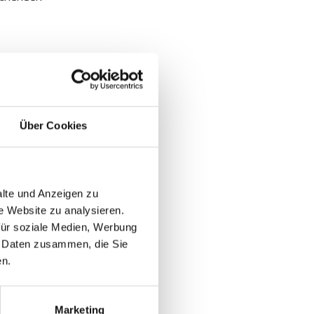
en Einfluss haben.
 Inhalte der
ich. Die verlinkten
Über Cookies
Rechtswidrige Inhalte
 Anhaltspunkte einer
 wir derartige Links
alte und Anzeigen zu
e Website zu analysieren.
für soziale Medien, Werbung
n Daten zusammen, die Sie
en.
iegen dem deutschen
tung außerhalb der
Marketing