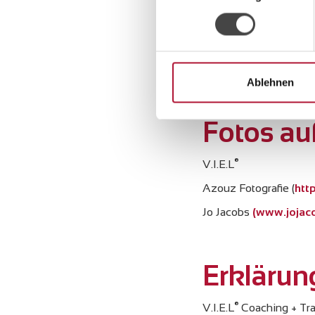
Grenzen des Urheberre
Downloads und Kopien d
Soweit die Inhalte auf
beachtet. Insbesondere
Urheberrechtsverletzu
Ablehnen
Bekanntwerden von Re
Fotos au
®
V.I.E.L
Azouz Fotografie (
htt
Jo Jacobs
(www.jojac
Erklärun
®
V.I.E.L
Coaching + Tra