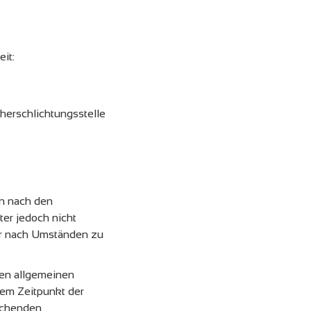
it:
cherschlichtungsstelle
en nach den
ter jedoch nicht
der nach Umständen zu
den allgemeinen
dem Zeitpunkt der
echenden