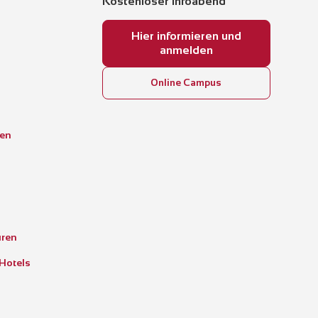
Kostenloser Infoabend
Hier informieren und
anmelden
Online Campus
gen
üren
 Hotels