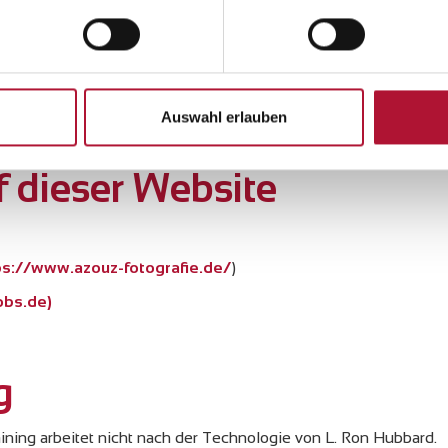
chtes bedürfen der schriftlichen Zustimmung des jeweiligen Au
ieser Seite sind nur für den privaten, nicht kommerziellen Ge
 dieser Seite nicht vom Betreiber erstellt wurden, werden die Ur
 werden Inhalte Dritter als solche gekennzeichnet. Sollten Sie
ng aufmerksam werden, bitten wir um einen entsprechenden Hi
Auswahl erlauben
chtsverletzungen werden wir derartige Inhalte umgehend entf
f dieser Website
ps://www.azouz-fotografie.de/
)
obs.de)
g
ining arbeitet nicht nach der Technologie von L. Ron Hubbard.