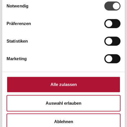
Einwilligungsauswahl
sie im Rahmen Ihrer Nutzung der Dienste gesammelt
Notwendig
haben.
Präferenzen
Statistiken
Marketing
Alle zulassen
Auswahl erlauben
Weitere Termine
Ablehnen