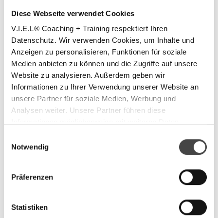
Diese Webseite verwendet Cookies
V.I.E.L® Coaching + Training respektiert Ihren
Datenschutz. Wir verwenden Cookies, um Inhalte und
Anzeigen zu personalisieren, Funktionen für soziale
Medien anbieten zu können und die Zugriffe auf unsere
Website zu analysieren. Außerdem geben wir
Informationen zu Ihrer Verwendung unserer Website an
unsere Partner für soziale Medien, Werbung und
Analysen weiter. Unsere Partner führen diese
Informationen möglicherweise mit weiteren Daten
zusammen, die Sie ihnen bereitgestellt haben oder die
Einwilligungsauswahl
Jens Hartung
sie im Rahmen Ihrer Nutzung der Dienste gesammelt
Notwendig
haben.
Management Coach, Berater, Ausbilder,
Scrum Master
Präferenzen
Jens Hartung leitet Trainings und Workshops für
Statistiken
mittelständische Unternehmen unterschiedlicher