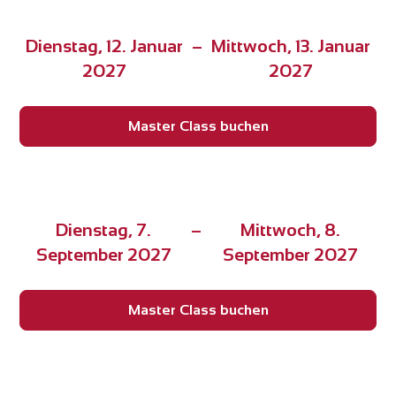
6.770,00 € (Nettopreis 5.689,08 € zzgl. 19%
MwSt). In diesem Preis inbegriffen sind auch die
Dienstag, 12. Januar
–
Mittwoch, 13. Januar
Zertifizierungsgebühren von 640,00 € (inkl.
2027
2027
MwSt.). Nähere Informationen siehe
Master Coach
Ausbildung.
Master Class buchen
Dienstag, 7.
–
Mittwoch, 8.
September 2027
September 2027
Master Class buchen