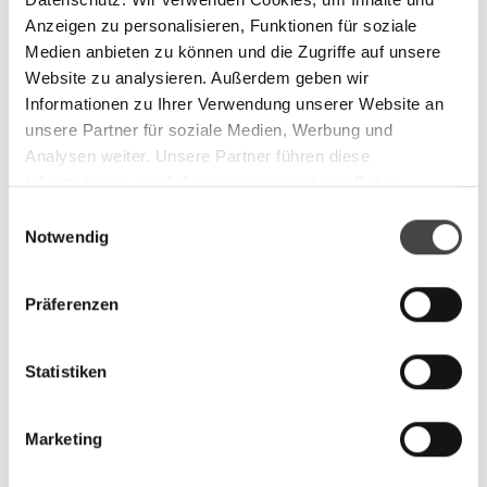
Anzeigen zu personalisieren, Funktionen für soziale
Medien anbieten zu können und die Zugriffe auf unsere
Website zu analysieren. Außerdem geben wir
Informationen zu Ihrer Verwendung unserer Website an
unsere Partner für soziale Medien, Werbung und
Analysen weiter. Unsere Partner führen diese
Informationen möglicherweise mit weiteren Daten
zusammen, die Sie ihnen bereitgestellt haben oder die
Einwilligungsauswahl
sie im Rahmen Ihrer Nutzung der Dienste gesammelt
Notwendig
haben.
Präferenzen
Podcasts
Videos
Motivations-Coaching mit V.I.E.L Spirit
Statistiken
Tom Rückerl im Wiley-Wirtschaft Podcast
Marketing