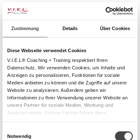
Fachpublikation "V.I.E.L Coaching Letter"
Zustimmung
Details
Über Cookies
Kein Newsletter! V.I.E.L Coaching Letter. Seit 2003.
Diese Webseite verwendet Cookies
V.I.E.L® Coaching + Training respektiert Ihren
Datenschutz. Wir verwenden Cookies, um Inhalte und
Anzeigen zu personalisieren, Funktionen für soziale
Medien anbieten zu können und die Zugriffe auf unsere
Website zu analysieren. Außerdem geben wir
Informationen zu Ihrer Verwendung unserer Website an
unsere Partner für soziale Medien, Werbung und
Analysen weiter. Unsere Partner führen diese
Informationen möglicherweise mit weiteren Daten
zusammen, die Sie ihnen bereitgestellt haben oder die
Einwilligungsauswahl
sie im Rahmen Ihrer Nutzung der Dienste gesammelt
Notwendig