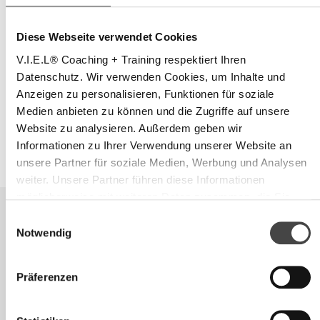
* Pflichtfelder
Diese Webseite verwendet Cookies
Gesamtkosten
V.I.E.L® Coaching + Training respektiert Ihren
Datenschutz. Wir verwenden Cookies, um Inhalte und
weiter
Anzeigen zu personalisieren, Funktionen für soziale
Medien anbieten zu können und die Zugriffe auf unsere
Website zu analysieren. Außerdem geben wir
Informationen zu Ihrer Verwendung unserer Website an
unsere Partner für soziale Medien, Werbung und Analysen
weiter. Unsere Partner führen diese Informationen
möglicherweise mit weiteren Daten zusammen, die Sie
ihnen bereitgestellt haben oder die sie im Rahmen Ihrer
Einwilligungsauswahl
Nutzung der Dienste gesammelt haben.
Notwendig
Präferenzen
Kostenloser Infoabend