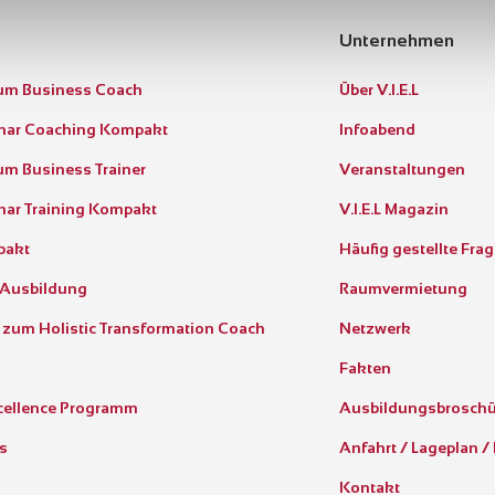
Unternehmen
um Business Coach
Über V.I.E.L
inar Coaching Kompakt
Infoabend
m Business Trainer
Veranstaltungen
nar Training Kompakt
V.I.E.L Magazin
pakt
Häufig gestellte Fra
 Ausbildung
Raumvermietung
 zum Holistic Transformation Coach
Netzwerk
Fakten
cellence Programm
Ausbildungsbrosch
s
Anfahrt / Lageplan /
Kontakt