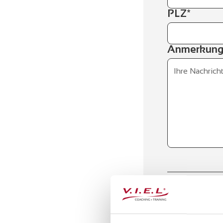
PLZ*
Anmerkun
Abweiche