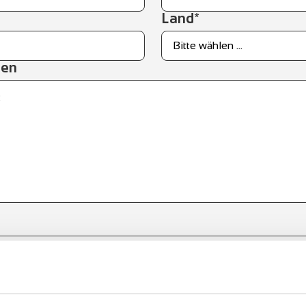
Land*
gen
nde Rechnungsadresse