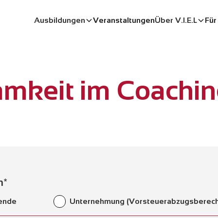
Ausbildungen
Veranstaltungen
Über V.I.E.L
Für
amkeit im Coachin
n*
lende
Unternehmung (Vorsteuerabzugsberech