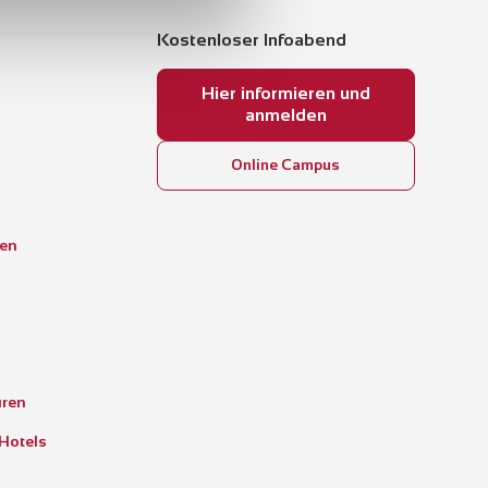
Kostenloser Infoabend
Hier informieren und
anmelden
Online Campus
gen
üren
 Hotels