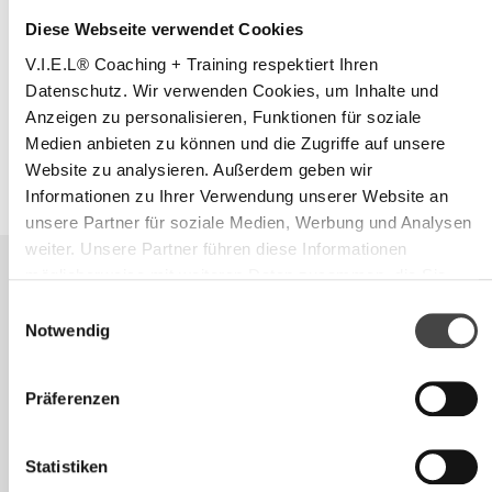
Gesamtkosten
Diese Webseite verwendet Cookies
V.I.E.L® Coaching + Training respektiert Ihren
weiter
Datenschutz. Wir verwenden Cookies, um Inhalte und
Anzeigen zu personalisieren, Funktionen für soziale
Medien anbieten zu können und die Zugriffe auf unsere
Website zu analysieren. Außerdem geben wir
Informationen zu Ihrer Verwendung unserer Website an
unsere Partner für soziale Medien, Werbung und Analysen
weiter. Unsere Partner führen diese Informationen
möglicherweise mit weiteren Daten zusammen, die Sie
ihnen bereitgestellt haben oder die sie im Rahmen Ihrer
Einwilligungsauswahl
Nutzung der Dienste gesammelt haben.
Notwendig
Präferenzen
Kostenloser Infoabend
Hier informieren und anmelden
Statistiken